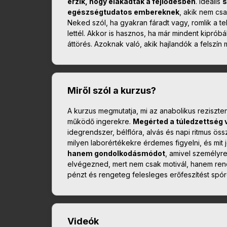
érzik, hogy elakadtak a fejlődésben
. Ideális
s
egészségtudatos embereknek
, akik nem cs
Neked szól, ha gyakran fáradt vagy, romlik a t
lettél. Akkor is hasznos, ha már mindent kipróbá
áttörés. Azoknak való, akik hajlandók a felszín
Miről szól a kurzus?
A kurzus megmutatja, mi az anabolikus reziszte
működő ingerekre.
Megérted a túledzettség v
idegrendszer, bélflóra, alvás és napi ritmus ö
milyen laborértékekre érdemes figyelni, és mit
hanem gondolkodásmódot
, amivel személyre
elvégezned, mert nem csak motivál, hanem rend
pénzt és rengeteg felesleges erőfeszítést spó
Videók