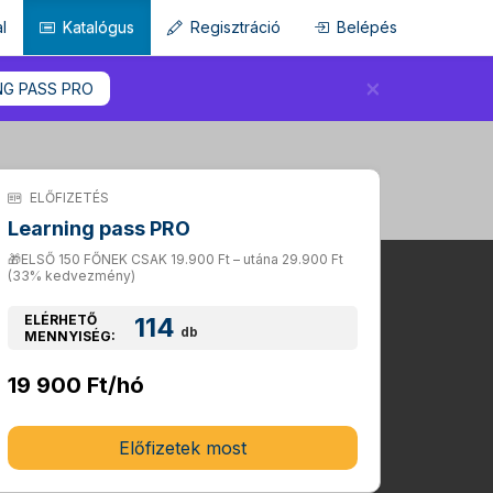
l
Katalógus
Regisztráció
Belépés
×
NG PASS PRO
ELŐFIZETÉS
Learning pass PRO
🎁ELSŐ 150 FŐNEK CSAK 19.900 Ft – utána 29.900 Ft
(33% kedvezmény)
ELÉRHETŐ
114
db
MENNYISÉG:
19 900 Ft/hó
Előfizetek most