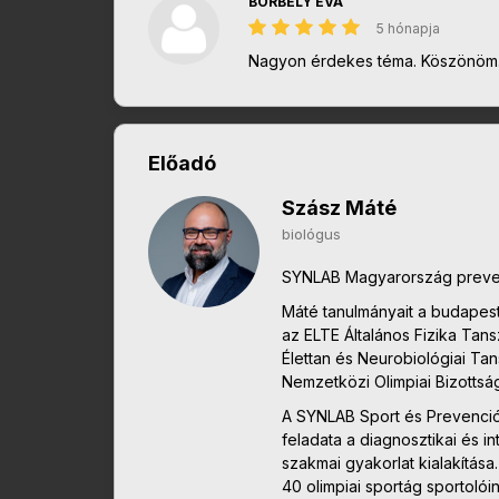
BORBÉLY ÉVA
5 hónapja
Nagyon érdekes téma. Köszönöm
Előadó
Szász Máté
biológus
SYNLAB Magyarország preven
Máté tanulmányait a budapes
az ELTE Általános Fizika Tan
Élettan és Neurobiológiai Tan
Nemzetközi Olimpiai Bizottsá
A SYNLAB Sport és Prevenció
feladata a diagnosztikai és i
szakmai gyakorlat kialakítása
40 olimpiai sportág sportolói