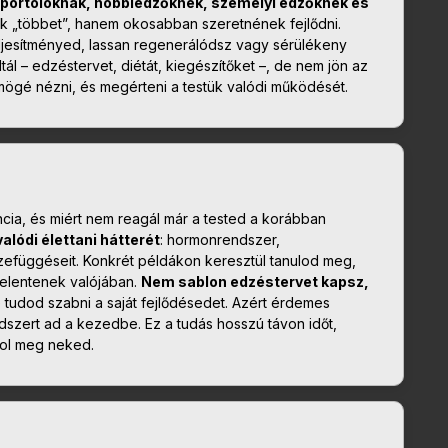
portolóknak, hobbiedzőknek, személyi edzőknek és
ak „többet”, hanem okosabban szeretnének fejlődni.
eljesítményed, lassan regenerálódsz vagy sérülékeny
ltál – edzéstervet, diétát, kiegészítőket –, de nem jön az
 mögé nézni, és megérteni a testük valódi működését.
ncia, és miért nem reagál már a tested a korábban
alódi élettani hátterét
: hormonrendszer,
sszefüggéseit. Konkrét példákon keresztül tanulod meg,
 jelentenek valójában.
Nem sablon edzéstervet kapsz,
 tudod szabni a saját fejlődésedet. Azért érdemes
szert ad a kezedbe. Ez a tudás hosszú távon időt,
rol meg neked.