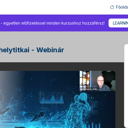
Főolda
 egyetlen előfizetéssel minden kurzushoz hozzáférsz!
LEARNI
lytitkai - Webinár