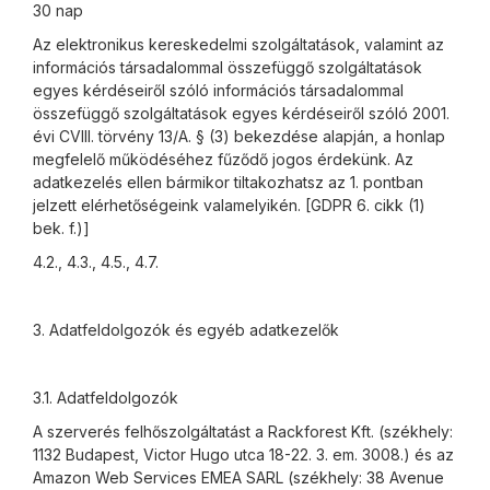
30 nap
Az elektronikus kereskedelmi szolgáltatások, valamint az
információs társadalommal összefüggő szolgáltatások
egyes kérdéseiről szóló információs társadalommal
összefüggő szolgáltatások egyes kérdéseiről szóló 2001.
évi CVIII. törvény 13/A. § (3) bekezdése alapján, a honlap
megfelelő működéséhez fűződő jogos érdekünk. Az
adatkezelés ellen bármikor tiltakozhatsz az 1. pontban
jelzett elérhetőségeink valamelyikén. [GDPR 6. cikk (1)
bek. f.)]
4.2., 4.3., 4.5., 4.7.
3. Adatfeldolgozók és egyéb adatkezelők
3.1. Adatfeldolgozók
A szerverés felhőszolgáltatást a Rackforest Kft. (székhely:
1132 Budapest, Victor Hugo utca 18-22. 3. em. 3008.) és az
Amazon Web Services EMEA SARL (székhely: 38 Avenue