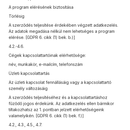
A program elérésének biztosítása
Törlésig
A szerződés teljesítése érdekében végzett adatkezelés.
Az adatok megadása nélkül nem lehetséges a program
elérése. [GDPR 6. cikk (1) bek. b.)]
4.2.-4.6.
Cégek kapcsolattartóinak elérhetősége:
név, munkakör, e-mailcím, telefonszám
Üzleti kapcsolattartás
Az üzleti kapcsolat fennállásáig vagy a kapcsolattartó
személy változásáig
A szerződés teljesítéséhez és a kapcsolattartáshoz
fűződő jogos érdekünk. Az adatkezelés ellen bármikor
tiltakozhatsz az 1. pontban jelzett elérhetőségeink
valamelyikén. [GDPR 6. cikk (1) bek. f.)]
4.2., 4.3., 4.5., 4.7.