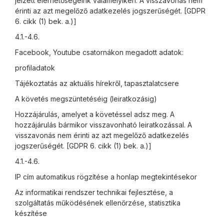
jelzett elérhetőségeink valamelyikén. A visszavonás nem
érinti az azt megelőző adatkezelés jogszerűségét. [GDPR
6. cikk (1) bek. a.)]
4.1.-4.6.
Facebook, Youtube csatornákon megadott adatok:
profiladatok
Tájékoztatás az aktuális hírekről, tapasztalatcsere
A követés megszüntetéséig (leiratkozásig)
Hozzájárulás, amelyet a követéssel adsz meg. A
hozzájárulás bármikor visszavonható leiratkozással. A
visszavonás nem érinti az azt megelőző adatkezelés
jogszerűségét. [GDPR 6. cikk (1) bek. a.)]
4.1.-4.6.
IP cím automatikus rögzítése a honlap megtekintésekor
Az informatikai rendszer technikai fejlesztése, a
szolgáltatás működésének ellenőrzése, statisztika
készítése