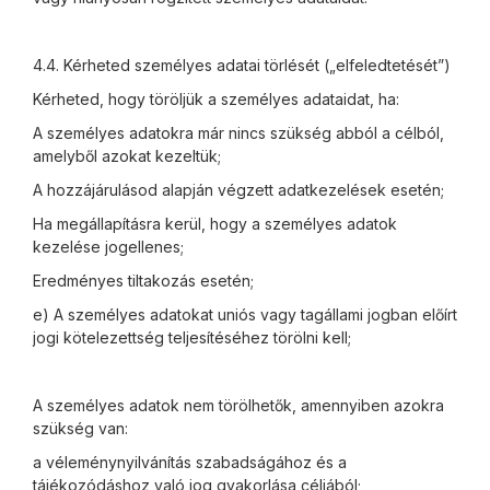
4.4. Kérheted személyes adatai törlését („elfeledtetését”)
Kérheted, hogy töröljük a személyes adataidat, ha:
A személyes adatokra már nincs szükség abból a célból,
amelyből azokat kezeltük;
A hozzájárulásod alapján végzett adatkezelések esetén;
Ha megállapításra kerül, hogy a személyes adatok
kezelése jogellenes;
Eredményes tiltakozás esetén;
e)
A személyes adatokat uniós vagy tagállami jogban előírt
jogi kötelezettség teljesítéséhez törölni kell;
A személyes adatok nem törölhetők, amennyiben azokra
szükség van:
a véleménynyilvánítás szabadságához és a
tájékozódáshoz való jog gyakorlása céljából;