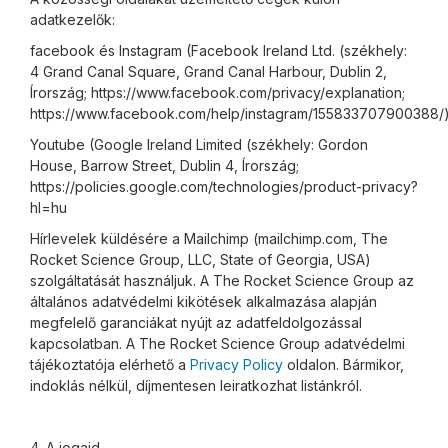
adatkezelők:
facebook és Instagram (Facebook Ireland Ltd. (székhely:
4 Grand Canal Square, Grand Canal Harbour, Dublin 2,
Írország; https://www.facebook.com/privacy/explanation;
https://www.facebook.com/help/instagram/155833707900388/
Youtube (Google Ireland Limited (székhely: Gordon
House, Barrow Street, Dublin 4, Írország;
https://policies.google.com/technologies/product-privacy?
hl=hu
Hírlevelek küldésére a Mailchimp (mailchimp.com, The
Rocket Science Group, LLC, State of Georgia, USA)
szolgáltatását használjuk. A The Rocket Science Group az
általános adatvédelmi kikötések alkalmazása alapján
megfelelő garanciákat nyújt az adatfeldolgozással
kapcsolatban. A The Rocket Science Group adatvédelmi
tájékoztatója elérhető a
Privacy Policy
oldalon. Bármikor,
indoklás nélkül, díjmentesen leiratkozhat listánkról.
4. A jogaid