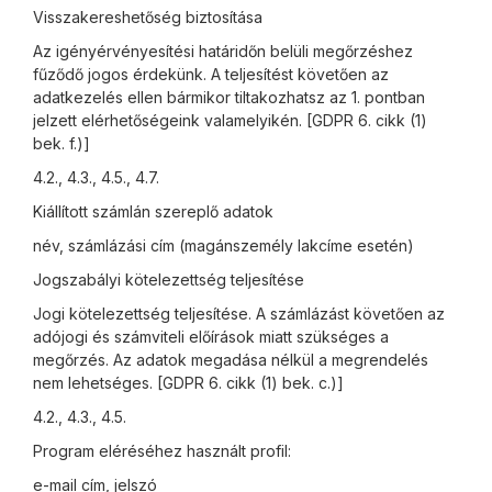
Visszakereshetőség biztosítása
Az igényérvényesítési határidőn belüli megőrzéshez
fűződő jogos érdekünk. A teljesítést követően az
adatkezelés ellen bármikor tiltakozhatsz az 1. pontban
jelzett elérhetőségeink valamelyikén. [GDPR 6. cikk (1)
bek. f.)]
4.2., 4.3., 4.5., 4.7.
Kiállított számlán szereplő adatok
név, számlázási cím (magánszemély lakcíme esetén)
Jogszabályi kötelezettség teljesítése
Jogi kötelezettség teljesítése. A számlázást követően az
adójogi és számviteli előírások miatt szükséges a
megőrzés. Az adatok megadása nélkül a megrendelés
nem lehetséges. [GDPR 6. cikk (1) bek. c.)]
4.2., 4.3., 4.5.
Program eléréséhez használt profil:
e-mail cím, jelszó