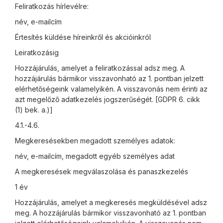
Feliratkozás hírlevélre:
név, e-mailcím
Értesítés küldése híreinkről és akcióinkról
Leiratkozásig
Hozzájárulás, amelyet a feliratkozással adsz meg. A
hozzájárulás bármikor visszavonható az 1. pontban jelzett
elérhetőségeink valamelyikén. A visszavonás nem érinti az
azt megelőző adatkezelés jogszerűségét. [GDPR 6. cikk
(1) bek. a.)]
4.1.-4.6.
Megkeresésekben megadott személyes adatok:
név, e-mailcím, megadott egyéb személyes adat
A megkeresések megválaszolása és panaszkezelés
1 év
Hozzájárulás, amelyet a megkeresés megküldésével adsz
meg. A hozzájárulás bármikor visszavonható az 1. pontban