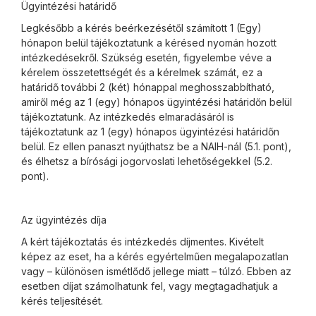
Ügyintézési határidő
Legkésőbb a kérés beérkezésétől számított 1 (Egy)
hónapon belül tájékoztatunk a kérésed nyomán hozott
intézkedésekről. Szükség esetén, figyelembe véve a
kérelem összetettségét és a kérelmek számát, ez a
határidő további 2 (két) hónappal meghosszabbítható,
amiről még az 1 (egy) hónapos ügyintézési határidőn belül
tájékoztatunk. Az intézkedés elmaradásáról is
tájékoztatunk az 1 (egy) hónapos ügyintézési határidőn
belül. Ez ellen panaszt nyújthatsz be a NAIH-nál (5.1. pont),
és élhetsz a bírósági jogorvoslati lehetőségekkel (5.2.
pont).
Az ügyintézés díja
A kért tájékoztatás és intézkedés díjmentes. Kivételt
képez az eset, ha a kérés egyértelműen megalapozatlan
vagy – különösen ismétlődő jellege miatt – túlzó. Ebben az
esetben díjat számolhatunk fel, vagy megtagadhatjuk a
kérés teljesítését.