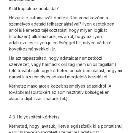
Kitől kaptuk az adataidat?
Hozunk-e automatizált döntést Rád vonatkozóan a
személyes adataid felhasználásával? Ilyen esetekben
arról is kérhetsz tájékoztatást, hogy milyen logikát
(módszert) alkalmazunk, és arról, hogy az ilyen
adatkezelés milyen jelentőséggel bír, milyen várható
következményekkel jár.
Ha azt tapasztaltad, hogy adataidat nemzetközi
szervezet, vagy harmadik ország (nem uniós tagállam)
felé továbbítjuk, úgy kérheted annak bemutatást, hogy mi
garantálja személyes adataid megfelelő kezelését.
Kérhetsz másolatot a kezelt személyes adataidról (A
további másolatokért az adminisztratív költségeken
alapuló díjat számíthatunk fel.)
4.3. Helyesbítést kérhetsz
Kérheted, hogy javítsuk, illetve egészítsük ki a pontatlanul,
vagy hiányosan rögzített személyes adataidat.