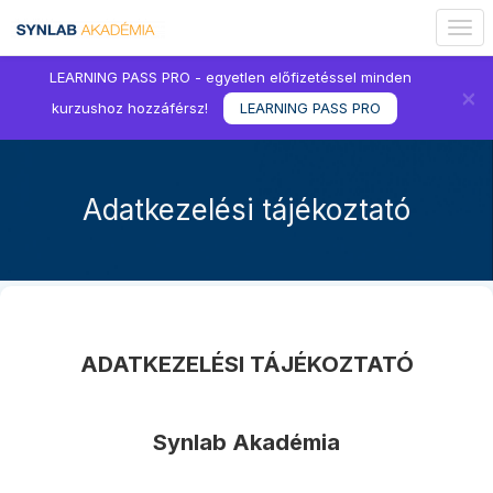
Togg
navig
LEARNING PASS PRO - egyetlen előfizetéssel minden
×
kurzushoz hozzáférsz!
LEARNING PASS PRO
Adatkezelési tájékoztató
ADATKEZELÉSI TÁJÉKOZTATÓ
Synlab Akadémia