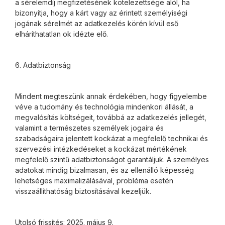
a sérelemdíj megfizetésének kötelezettsége alól, ha
bizonyítja, hogy a kárt vagy az érintett személyiségi
jogának sérelmét az adatkezelés körén kívül eső
elháríthatatlan ok idézte elő.
6. Adatbiztonság
Mindent megteszünk annak érdekében, hogy figyelembe
véve a tudomány és technológia mindenkori állását, a
megvalósítás költségeit, továbbá az adatkezelés jellegét,
valamint a természetes személyek jogaira és
szabadságaira jelentett kockázat a megfelelő technikai és
szervezési intézkedéseket a kockázat mértékének
megfelelő szintű adatbiztonságot garantáljuk. A személyes
adatokat mindig bizalmasan, és az ellenálló képesség
lehetséges maximalizálásával, probléma esetén
visszaállíthatóság biztosításával kezeljük.
Utolsó frissítés: 2025. május 9.