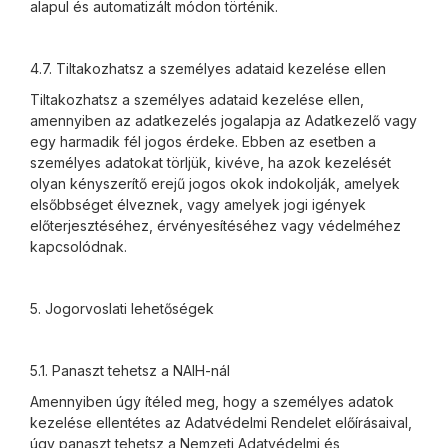
alapul és automatizált módon történik.
4.7. Tiltakozhatsz a személyes adataid kezelése ellen
Tiltakozhatsz a személyes adataid kezelése ellen,
amennyiben az adatkezelés jogalapja az Adatkezelő vagy
egy harmadik fél jogos érdeke. Ebben az esetben a
személyes adatokat törljük, kivéve, ha azok kezelését
olyan kényszerítő erejű jogos okok indokolják, amelyek
elsőbbséget élveznek, vagy amelyek jogi igények
előterjesztéséhez, érvényesítéséhez vagy védelméhez
kapcsolódnak.
5. Jogorvoslati lehetőségek
5.1. Panaszt tehetsz a NAIH-nál
Amennyiben úgy ítéled meg, hogy a személyes adatok
kezelése ellentétes az Adatvédelmi Rendelet előírásaival,
úgy panaszt tehetsz a Nemzeti Adatvédelmi és