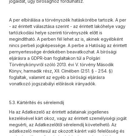
jogaidat, úgy bírósághoz fordulhatsz.
A per elbírálása a törvényszék hatáskörébe tartozik. A per
- az érintett választása szerint - az érintett lakóhelye vagy
tartózkodási helye szerinti törvényszék előtt is
megindítható. A perben fél lehet az is, akinek egyébként
nincs perbeli jogképessége. A perbe a Hatóság az érintett
pernyertessége érdekében beavatkozhat. A bírósági
eljárásra a GDPR-ban foglaltakon túl a Polgári
Törvénykönyvről szóló 2013. évi V. törvény Második
Könyv, harmadik rész, XII. Címében (2:51. § - 2:54. §)
foglaltak, valamint az egyéb a bírósági eljárásra
vonatkozó jogszabályi előírások irányadók.
5.3. Kártérítés és sérelemdíj
Ha az Adatkezelő az érintett adatainak jogellenes
kezelésével kárt okoz, vagy az érintett személyiségi jogát
megsérti, az Adatkezelőtől sérelemdíj követelhető. Az
adatkezelő mentesül az okozott kárért való felelősség és