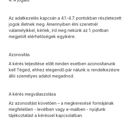
Az adatkezelés kapcsán a 4.1.-4.7. pontokban részletezett
jogok illetnek meg. Amennyiben élni szeretnél
valamelyikkel, kérlek, írd meg nekünk az 1. pontban
megjelölt elérhetőségek egyikére.
Azonosítás
A kérés teljesítése előtt minden esetben azonosítanunk
kell Téged, ehhez elegendő pár nálunk is rendelkezésre
álló személyes adatot megadnod.
A kérés megválaszolása
Az azonosítást követően – a megkeresésé formájának
megfelelően - levélben vagy e-mailben - nyújtunk
tájékoztatást a kéréssel kapcsolatban.