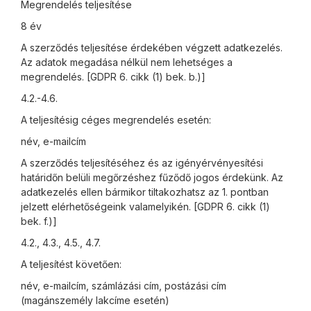
Megrendelés teljesítése
8 év
A szerződés teljesítése érdekében végzett adatkezelés.
Az adatok megadása nélkül nem lehetséges a
megrendelés. [GDPR 6. cikk (1) bek. b.)]
4.2.-4.6.
A teljesítésig céges megrendelés esetén:
név, e-mailcím
A szerződés teljesítéséhez és az igényérvényesítési
határidőn belüli megőrzéshez fűződő jogos érdekünk. Az
adatkezelés ellen bármikor tiltakozhatsz az 1. pontban
jelzett elérhetőségeink valamelyikén. [GDPR 6. cikk (1)
bek. f.)]
4.2., 4.3., 4.5., 4.7.
A teljesítést követően:
név, e-mailcím, számlázási cím, postázási cím
(magánszemély lakcíme esetén)