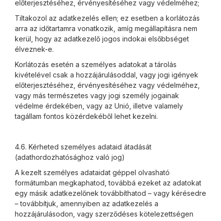
előterjesztéséhez, érvényesítéséhez vagy védelméhez;
Tiltakozol az adatkezelés ellen; ez esetben a korlátozás
arra az időtartamra vonatkozik, amíg megállapításra nem
kerül, hogy az adatkezelő jogos indokai elsőbbséget
élveznek-e.
Korlátozás esetén a személyes adatokat a tárolás
kivételével csak a hozzájárulásoddal, vagy jogi igények
előterjesztéséhez, érvényesítéséhez vagy védelméhez,
vagy más természetes vagy jogi személy jogainak
védelme érdekében, vagy az Unió, illetve valamely
tagállam fontos közérdekéből lehet kezelni.
4.6. Kérheted személyes adataid átadását
(adathordozhatósághoz való jog)
A kezelt személyes adataidat géppel olvasható
formátumban megkaphatod, továbbá ezeket az adatokat
egy másik adatkezelőnek továbbíthatod – vagy kérésedre
– továbbítjuk, amennyiben az adatkezelés a
hozzájárulásodon, vagy szerződéses kötelezettségen