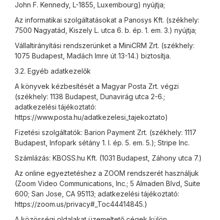
John F. Kennedy, L-1855, Luxembourg) nyújtja;
Az informatikai szolgáltatásokat a Panosys Kft. (székhely:
7500 Nagyatád, Kiszely L. utca 6. b. ép. 1. em. 3.) nyújtja;
Vállaltirányítási rendszerünket a MiniCRM Zrt. (székhely:
1075 Budapest, Madách Imre út 13-14.) biztosítja.
3.2. Egyéb adatkezelők
A könyvek kézbesítését a Magyar Posta Zrt. végzi
(székhely: 1138 Budapest, Dunavirág utca 2-6.;
adatkezelési tájékoztató:
https://www.posta.hu/adatkezelesi_tajekoztato)
Fizetési szolgáltatók: Barion Payment Zrt. (székhely: 1117
Budapest, Infopark sétány 1. I. ép. 5. em. 5.); Stripe Inc.
Számlázás: KBOSS.hu Kft. (1031 Budapest, Záhony utca 7.)
Az online egyeztetéshez a ZOOM rendszerét használjuk
(Zoom Video Communications, Inc.; 5 Almaden Blvd, Suite
600; San Jose, CA 95113; adatkezelési tájékoztató:
https://zoom.us/privacy#_Toc44414845.)
A közösségi oldalakat üzemeltető cégek külön