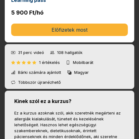
Learning pass
5 900 Ft/hó
Előfizetek most
31 perc
videó
108
hallgatók
1 értékelés
Mobilbarát
Bárki számára ajánlott
Magyar
Többször újranézhető
Kinek szól ez a kurzus?
Ez a kurzus azoknak szól, akik szeretnék megérteni az
allergiák kialakulását, tüneteit és kezelésének
lehetőségeit. Hasznos lehet egészségügyi
szakembereknek, dietetikusoknak, érintett
pácienseknek és minden érdeklődőnek, aki szeretne