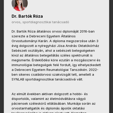
Dr. Bartók Róza
orvos, sportdiagnosztikai tanácsadó
Dr. Bartók Róza általános orvosi diplomáját 2016-ban
szerezte a Debreceni Egyetem Általános
Orvostudományi Karán. A diploma megszerzése után 3
évig dolgozott a nyíregyházi Jósa András Oktatókórház
Sebészeti osztályán, ahol a sebészeti betegségeken
kívül az általános betegellátás széles spektrumát is
megismerte. Érdeklődési köre ezután a mozgásszervi és
immunológiai betegségek felé fordult, így elhelyezkedett
a Debreceni Egyetem Reumatológiai Tanszékén. 2022-
ben sikeres családorvosi szakvizsgát tett, amellett a
SYNLAB sportdiagnosztikai tanácsadóvá vált.
Az elmúlt években aktívan dolgozott a hobbi- és
élsportolók, valamint az életmódváltásra vágyó
páciensek széleskörű ellátásában. Munkája során az
orvostanhallgatók és diplomás ápolók oktatási