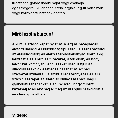
tudatosan gondoskodni saját vagy családja
egészségéről, különösen ételallergiák, légúti panaszok
vagy környezeti hatások esetén.
Miről szól a kurzus?
A kurzus átfogó képet nyújt az allergiás betegségek
előfordulásáról és különböző típusairól, a szénanáthától
az ételallergiákig és élelmiszer-adalékanyag allergiákig.
Bemutatja az allergiás tüneteket, azok okait, és hogy
mikor kell komolyan venni ezeket. Megvitatjuk az
allergiás reakciók esetleges hasznát az emberi
szervezet számára, valamint a légszennyezés és a D-
vitamin szerepét az allergiák kialakulásában. Végül
gyakorlati tanácsokat is adunk arról, hogy miként
kezelhetjük és előzhetjük meg az allergiás reakciókat a
mindennapi életben.
Videók