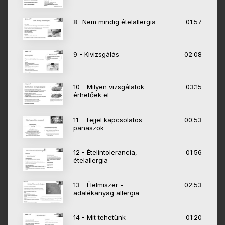
8- Nem mindig ételallergia
01:57
9 - Kivizsgálás
02:08
10 - Milyen vizsgálatok
03:15
érhetőek el
11 - Tejjel kapcsolatos
00:53
panaszok
12 - Ételintolerancia,
01:56
ételallergia
13 - Élelmiszer -
02:53
adalékanyag allergia
14 - Mit tehetünk
01:20