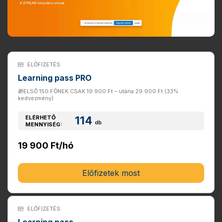
ELŐFIZETÉS
Learning pass PRO
🎁ELSŐ 150 FŐNEK CSAK 19.900 Ft – utána 29.900 Ft (33%
kedvezmény)
ELÉRHETŐ
114
db
MENNYISÉG:
19 900 Ft/hó
Előfizetek most
ELŐFIZETÉS