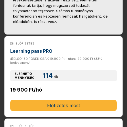
tevékenységébe is aktívan részt vett. Kiemelten
fontosnak tartja, hogy megszerzett tudását
folyamatosan fejlessze. Számos tudományos
konferencián és képzésen nemcsak hallgatóként, de
előadóként is részt vesz.
ELŐFIZETÉS
Learning pass PRO
🎁ELSŐ 150 FŐNEK CSAK 19.900 Ft – utána 29.900 Ft (33%
kedvezmény)
ELÉRHETŐ
114
db
MENNYISÉG:
19 900 Ft/hó
Előfizetek most
ELŐFIZETÉS