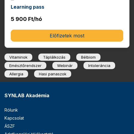
Learning pass
5 900 Ft/hó
Előfizetek most
Vitaminok
Táplálkozás
Bélbiom
Emésztőrendszer
Webinár
Intoleráncia
Allergia
Hasi panaszok
SYNLAB Akadémia
Rólunk
Kapcsolat
ÁSZF