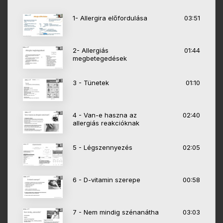
1- Allergira előfordulása
03:51
2- Allergiás
01:44
megbetegedések
3 - Tünetek
01:10
4 - Van-e haszna az
02:40
allergiás reakcióknak
5 - Légszennyezés
02:05
6 - D-vitamin szerepe
00:58
7 - Nem mindig szénanátha
03:03