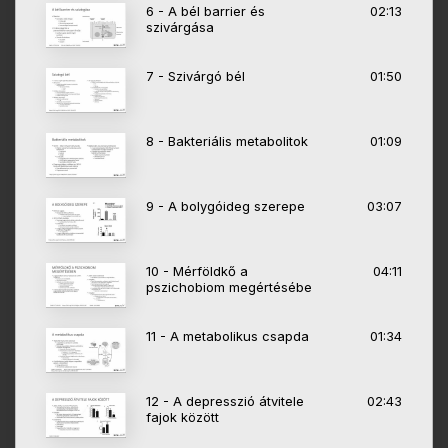
6 - A bél barrier és
02:13
szivárgása
7 - Szivárgó bél
01:50
8 - Bakteriális metabolitok
01:09
9 - A bolygóideg szerepe
03:07
10 - Mérföldkő a
04:11
pszichobiom megértésébe
11 - A metabolikus csapda
01:34
12 - A depresszió átvitele
02:43
fajok között