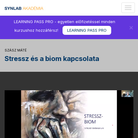
Togg
navig
LEARNING PASS PRO - egyetlen előfizetéssel minden
×
kurzushoz hozzáférsz!
LEARNING PASS PRO
SZÁSZ MÁTÉ
Stressz és a biom kapcsolata