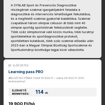
A SYNLAB Sport és Prevenciós Diagnosztikai
részlegének szakmai igazgatójaként feladata a
diagnosztikai és intervenciós lehetőségek felkutatása,
és a megfelelő szakmai gyakorlat kialakítása. Szakmai
csapatával három olimpiai cikluson át több mint 40
olimpiai sportág sportolóinak felkészülését segítette.
Több száz olimpikonnal való közös munka, több tucatnyi
sportdietetikai és sportdiagnosztikai protokoll,
sportélettani kutatások, több száz szakmai előadás után
2023-ban a Magyar Olimpiai Bizottság Sportszakmai és
Sporttudományi bizottsága tagjai közé választotta.
ELŐFIZETÉS
Learning pass PRO
🎁ELSŐ 150 FŐNEK CSAK 19.900 Ft – utána 29.900 Ft (33%
kedvezmény)
ELÉRHETŐ
114
db
MENNYISÉG:
19 900 Ft/hó