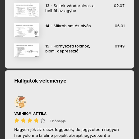
13 - Sejtek vándorolnak a
02:07
bélből az agyba
14 - Mikrobiom és alvás
06:01
15 - Környezeti toxinok,
01:49
biom, depresszió
Hallgatók véleménye
VARHEGYI ATTILA
1 hónapja
Nagyon jók az összefüggések, de jegyzetben nagyon
hiányolom a Lifeline projekt ábráját jegyzetként a