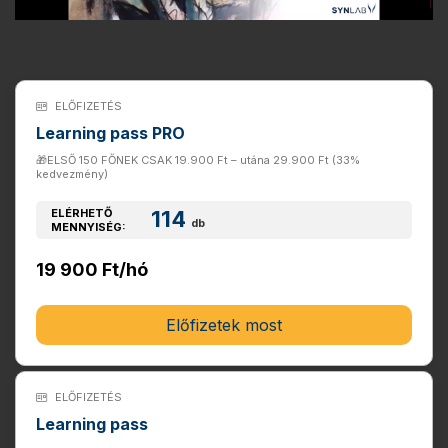
ELŐFIZETÉS
Learning pass PRO
🎁ELSŐ 150 FŐNEK CSAK 19.900 Ft – utána 29.900 Ft (33%
kedvezmény)
ELÉRHETŐ
114
db
MENNYISÉG:
19 900 Ft/hó
Előfizetek most
ELŐFIZETÉS
Learning pass