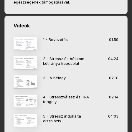
egészségének támogatásával.
Videók
1 - Bevezetés
01:59
2 - Stressz és bélbiom -
04:24
kétirányú kapcsolat
3 - A bélagy
02:31
4 - Stresszválasz és HPA
02:14
tengely
5 - Stressz indukálta
04:03
diszbiózis