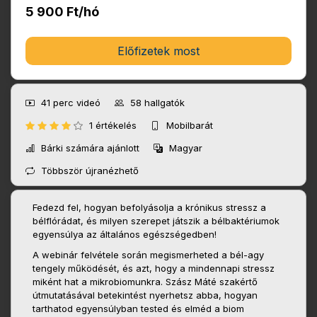
5 900 Ft/hó
Előfizetek most
41 perc
videó
58
hallgatók
1 értékelés
Mobilbarát
Bárki számára ajánlott
Magyar
Többször újranézhető
Fedezd fel, hogyan befolyásolja a krónikus stressz a
bélflórádat, és milyen szerepet játszik a bélbaktériumok
egyensúlya az általános egészségedben!
A webinár felvétele során megismerheted a bél-agy
tengely működését, és azt, hogy a mindennapi stressz
miként hat a mikrobiomunkra. Szász Máté szakértő
útmutatásával betekintést nyerhetsz abba, hogyan
tarthatod egyensúlyban tested és elméd a biom