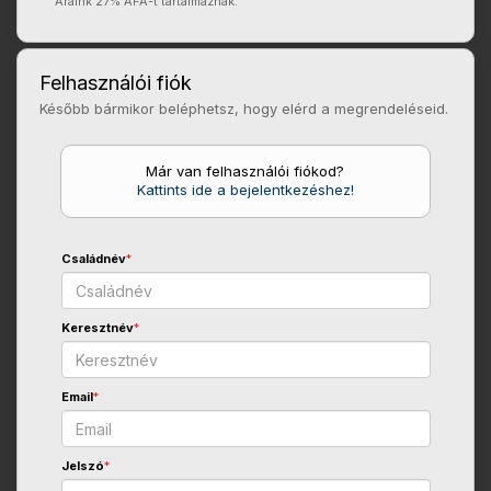
Áraink 27% ÁFÁ-t tartalmaznak.
Felhasználói fiók
Később bármikor beléphetsz, hogy elérd a megrendeléseid.
Már van felhasználói fiókod?
Kattints ide a bejelentkezéshez!
Családnév
*
Keresztnév
*
Email
*
Jelszó
*