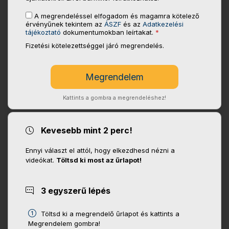
A megrendeléssel elfogadom és magamra kötelező
érvényűnek tekintem az
ÁSZF
és az
Adatkezelési
tájékoztató
dokumentumokban leírtakat.
*
Fizetési kötelezettséggel járó megrendelés.
Kattints a gombra a megrendeléshez!
Kevesebb mint 2 perc!
Ennyi választ el attól, hogy elkezdhesd nézni a
videókat.
Töltsd ki most az űrlapot!
3 egyszerű lépés
Töltsd ki a megrendelő űrlapot és kattints a
Megrendelem gombra!