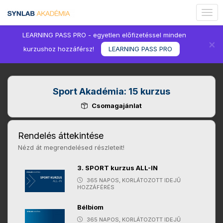
Togg
navig
LEARNING PASS PRO - egyetlen előfizetéssel minden
×
kurzushoz hozzáférsz!
LEARNING PASS PRO
Sport Akadémia: 15 kurzus
Csomagajánlat
Rendelés áttekintése
Nézd át megrendelésed részleteit!
3. SPORT kurzus ALL-IN
365 NAPOS, KORLÁTOZOTT IDEJŰ
HOZZÁFÉRÉS
Bélbiom
365 NAPOS, KORLÁTOZOTT IDEJŰ