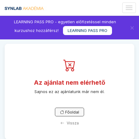
Togg
navig
LEARNING PASS PRO - egyetlen előfizetéssel minden
×
kurzushoz hozzáférsz!
LEARNING PASS PRO
Az ajánlat nem elérhető
Sajnos ez az ajánlatunk már nem él.
Főoldal
Vissza