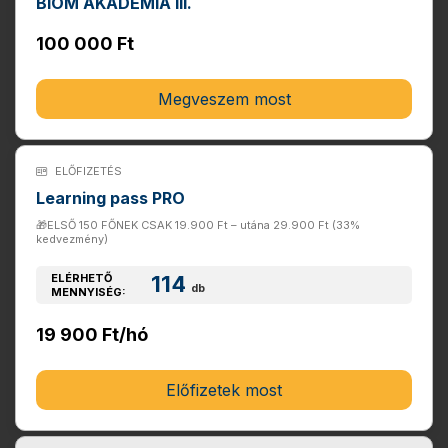
BIOM AKADÉMIA III.
100 000 Ft
Megveszem most
ELŐFIZETÉS
Learning pass PRO
🎁ELSŐ 150 FŐNEK CSAK 19.900 Ft – utána 29.900 Ft (33%
kedvezmény)
ELÉRHETŐ
114
db
MENNYISÉG:
19 900 Ft/hó
Előfizetek most