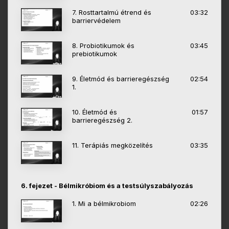
7. Rosttartalmú étrend és
03:32
barriervédelem
8. Probiotikumok és
03:45
prebiotikumok
9. Életmód és barrieregészség
02:54
1.
10. Életmód és
01:57
barrieregészség 2.
11. Terápiás megközelítés
03:35
6. fejezet - Bélmikróbiom és a testsúlyszabályozás
1. Mi a bélmikrobiom
02:26