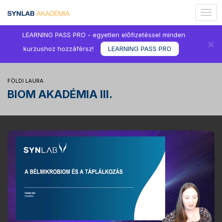
Togg
navig
LEARNING PASS PRO - egyetlen előfizetéssel minden
×
kurzushoz hozzáférsz!
LEARNING PASS PRO
FÖLDI LAURA
BIOM AKADÉMIA III.