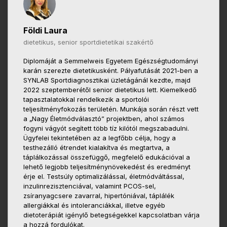
Földi Laura
dietetikus, senior sportdietetikai szakértő
Diplomáját a Semmelweis Egyetem Egészségtudományi
karán szerezte dietetikusként. Pályafutását 2021-ben a
SYNLAB Sportdiagnosztikai üzletágánál kezdte, majd
2022 szeptemberétől senior dietetikus lett. Kiemelkedő
tapasztalatokkal rendelkezik a sportolói
teljesítményfokozás területén. Munkája során részt vett
a „Nagy Életmódválasztó” projektben, ahol számos
fogyni vágyót segített több tíz kilótól megszabadulni.
Ügyfelei tekintetében az a legfőbb célja, hogy a
testhezálló étrendet kialakítva és megtartva, a
táplálkozással összefüggő, megfelelő edukációval a
lehető legjobb teljesítménynövekedést és eredményt
érje el. Testsúly optimalizálással, életmódváltással,
inzulinrezisztenciával, valamint PCOS-sel,
zsíranyagcsere zavarral, hipertóniával, táplálék
allergiákkal és intoleranciákkal, illetve egyéb
dietoterápiát igénylő betegségekkel kapcsolatban várja
a hozzá fordulókat.