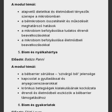
A modul témái:
alapvető dietetikai és életmódbeli tényezők
szerepe a mikrobiomban
a bélmikrobiom összetételét és működését
meghatározó hatások
a mikrobiom befolyásolása tudatos étrendi
beavatkozásokkal
a mikrobiom befolyásolása életmódbeli
beavatkozásokkal
Biom és nyálkahártya
Előadó:
Balázs Panni
A modul témái:
a bélbarrier sérülése – 'szivárgó bél' jelensége
kapcsolat a gyulladással és
anyagcserezavarokkal
krónikus betegségek kialakulásának kockázata
étrendi és életmódbeli eszközök a bélbarrier
támogatásához
Biom és gyakorlatok