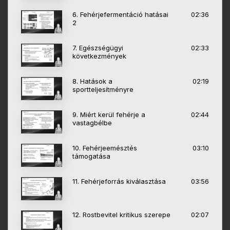
6. Fehérjefermentáció hatásai
02:36
2
7. Egészségügyi
02:33
következmények
8. Hatások a
02:19
sportteljesítményre
9. Miért kerül fehérje a
02:44
vastagbélbe
10. Fehérjeemésztés
03:10
támogatása
11. Fehérjeforrás kiválasztása
03:56
12. Rostbevitel kritikus szerepe
02:07