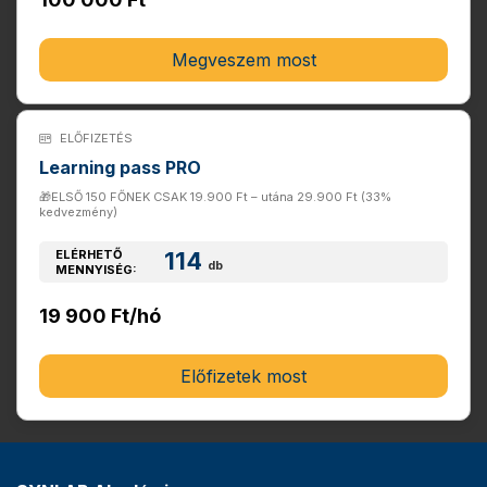
Megveszem most
ELŐFIZETÉS
Learning pass PRO
🎁ELSŐ 150 FŐNEK CSAK 19.900 Ft – utána 29.900 Ft (33%
kedvezmény)
ELÉRHETŐ
114
db
MENNYISÉG:
19 900 Ft/hó
Előfizetek most