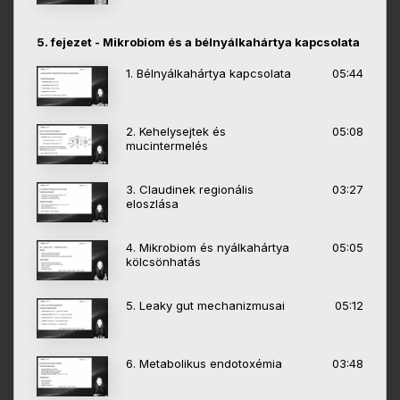
5. fejezet - Mikrobiom és a bélnyálkahártya kapcsolata
1. Bélnyálkahártya kapcsolata
05:44
2. Kehelysejtek és
05:08
mucintermelés
3. Claudinek regionális
03:27
eloszlása
4. Mikrobiom és nyálkahártya
05:05
kölcsönhatás
5. Leaky gut mechanizmusai
05:12
6. Metabolikus endotoxémia
03:48