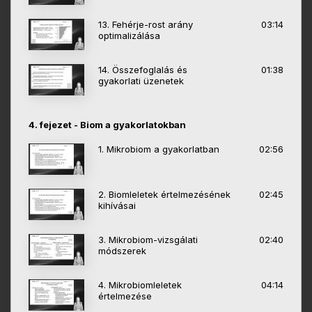
13. Fehérje-rost arány
03:14
optimalizálása
14. Összefoglalás és
01:38
gyakorlati üzenetek
4. fejezet - Biom a gyakorlatokban
1. Mikrobiom a gyakorlatban
02:56
2. Biomleletek értelmezésének
02:45
kihívásai
3. Mikrobiom-vizsgálati
02:40
módszerek
4. Mikrobiomleletek
04:14
értelmezése