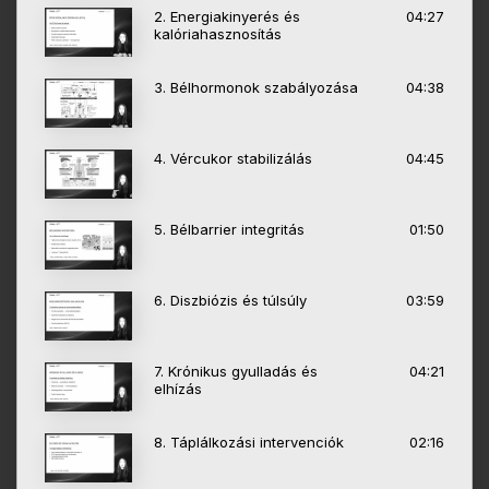
2. Energiakinyerés és
04:27
kalóriahasznosítás
3. Bélhormonok szabályozása
04:38
4. Vércukor stabilizálás
04:45
5. Bélbarrier integritás
01:50
6. Diszbiózis és túlsúly
03:59
7. Krónikus gyulladás és
04:21
elhízás
8. Táplálkozási intervenciók
02:16