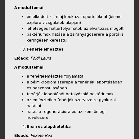
A modul témái:
emelkedett zsírmáj kockázat sportolóknál (biome
explore vizsgálatok alapján)
lehetséges háttérfolyamatok az elváltozás mögött
baktériumok hatása a zsíranyagcserére a portális
keringésen keresztül
Fehérje emésztés
Előadó:
Földi Laura
A modul témái:
a fehérjeemésztés folyamata
a bélmikrobiom szerepe a fehérjék lebontásában
és hasznosulásában
fehérjék lebontását befolyásoló baktériumok
az emésztetlen fehérjék szervezetre gyakorolt
hatásai
hatás a regenerációra és az izomtömeg
növelésére
Biom és alapdietetika
Előadó:
Fekete Rea