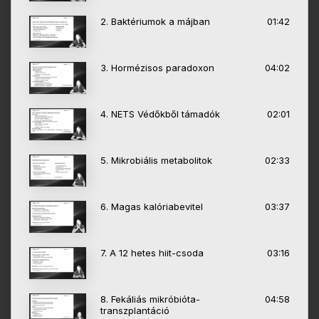
2. Baktériumok a májban
01:42
3. Hormézisos paradoxon
04:02
4. NETS Védőkből támadók
02:01
5. Mikrobiális metabolitok
02:33
6. Magas kalóriabevitel
03:37
7. A 12 hetes hiit-csoda
03:16
8. Fekáliás mikróbióta-
04:58
transzplantáció