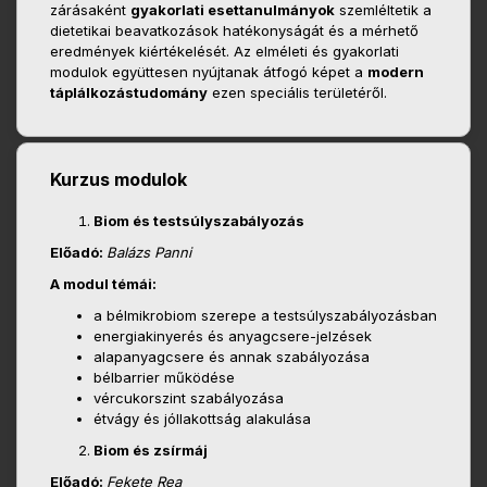
zárásaként
gyakorlati esettanulmányok
szemléltetik a
dietetikai beavatkozások hatékonyságát és a mérhető
eredmények kiértékelését. Az elméleti és gyakorlati
modulok együttesen nyújtanak átfogó képet a
modern
táplálkozástudomány
ezen speciális területéről.
Kurzus modulok
Biom és testsúlyszabályozás
Előadó:
Balázs Panni
A modul témái:
a bélmikrobiom szerepe a testsúlyszabályozásban
energiakinyerés és anyagcsere-jelzések
alapanyagcsere és annak szabályozása
bélbarrier működése
vércukorszint szabályozása
étvágy és jóllakottság alakulása
Biom és zsírmáj
Előadó:
Fekete Rea