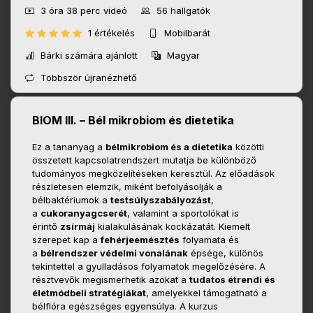
3 óra 38 perc
videó
56
hallgatók
1 értékelés
Mobilbarát
Bárki számára ajánlott
Magyar
Többször újranézhető
BIOM III. – Bél mikrobiom és dietetika
Ez a tananyag a
bélmikrobiom és a dietetika
közötti
összetett kapcsolatrendszert mutatja be különböző
tudományos megközelítéseken keresztül. Az előadások
részletesen elemzik, miként befolyásolják a
bélbaktériumok a
testsúlyszabályozást
,
a
cukoranyagcserét
, valamint a sportolókat is
érintő
zsírmáj
kialakulásának kockázatát. Kiemelt
szerepet kap a
fehérjeemésztés
folyamata és
a
bélrendszer védelmi vonalának
épsége, különös
tekintettel a gyulladásos folyamatok megelőzésére. A
résztvevők megismerhetik azokat a
tudatos étrendi és
életmódbeli stratégiákat
, amelyekkel támogatható a
bélflóra egészséges egyensúlya. A kurzus