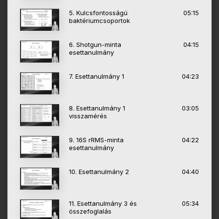
5. Kulcsfontosságú
05:15
baktériumcsoportok
6. Shotgun-minta
04:15
esettanulmány
7. Esettanulmány 1
04:23
8. Esettanulmány 1
03:05
visszamérés
9. 16S rRMS-minta
04:22
esettanulmány
10. Esettanulmány 2
04:40
11. Esettanulmány 3 és
05:34
összefoglalás