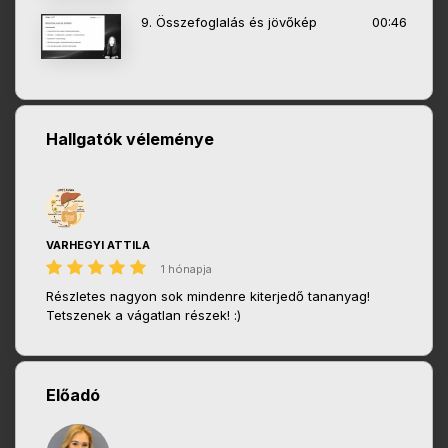
9. Összefoglalás és jövőkép
00:46
Hallgatók véleménye
VARHEGYI ATTILA
1 hónapja
Részletes nagyon sok mindenre kiterjedő tananyag!
Tetszenek a vágatlan részek! :)
Előadó