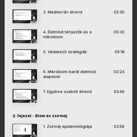
3. Mediterrán étrend
02:30
4. Életmódi tényezők és a
05:30
mikrobiom
5. Védekező stratégiák
05:18
6. Mikrobiom-barát életmód
02:24
alapelvei
7. Egyénre szabott étrend
03:46
2. fejezet - Biom és zsírmáj
1. Zsírmáj epidemiológiája
03:56