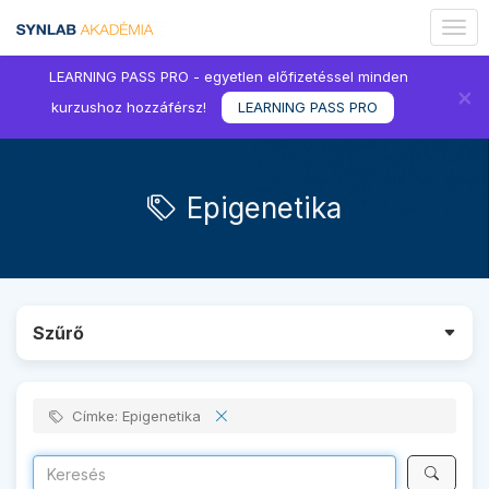
Togg
navig
LEARNING PASS PRO - egyetlen előfizetéssel minden
×
kurzushoz hozzáférsz!
LEARNING PASS PRO
Epigenetika
Szűrő
Címke: Epigenetika