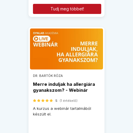
Tudj meg többet!
DR. BARTÓK RÓZA
Merre induljak ha allergiára
gyanakszom? - Webinár
5
(1 értékelő)
A kurzus a webinár tartalmából
készült el.