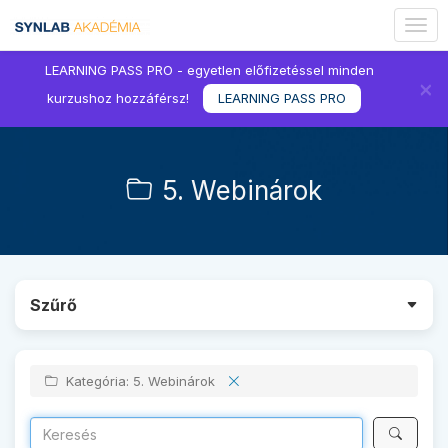
Togg
navig
LEARNING PASS PRO - egyetlen előfizetéssel minden
×
kurzushoz hozzáférsz!
LEARNING PASS PRO
5. Webinárok
Szűrő
Kategória: 5. Webinárok