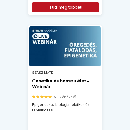
Tudj meg többet!
SZÁSZ MÁTÉ
Genetika és hosszú élet -
Webinár
5
(7 értékelő)
Epigenetika, biológiai életkor és
táplálkozás.