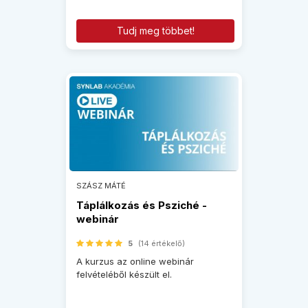
Tudj meg többet!
SZÁSZ MÁTÉ
Táplálkozás és Psziché -
webinár
5
(14 értékelő)
A kurzus az online webinár
felvételéből készült el.