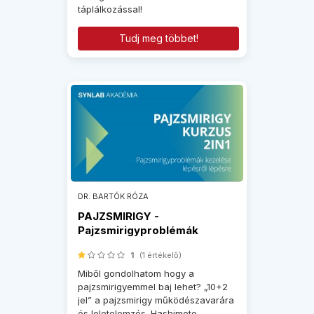
táplálkozással!
Tudj meg többet!
DR. BARTÓK RÓZA
PAJZSMIRIGY -
Pajzsmirigyproblémák
kezelése
1
(1 értékelő)
Miből gondolhatom hogy a
pajzsmirigyemmel baj lehet? „10+2
jel” a pajzsmirigy működészavarára
és leletelemzés. Hashimoto