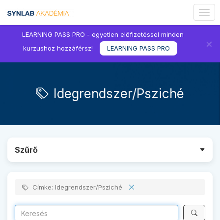
Togg
navig
LEARNING PASS PRO - egyetlen előfizetéssel minden
×
kurzushoz hozzáférsz!
LEARNING PASS PRO
Idegrendszer/Psziché
Szűrő
Címke: Idegrendszer/Psziché