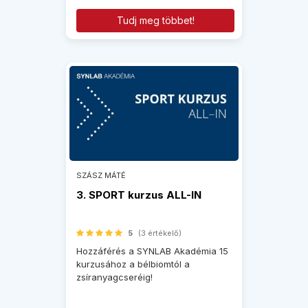
Tudj meg többet!
SZÁSZ MÁTÉ
3. SPORT kurzus ALL-IN
5
(3 értékelő)
Hozzáférés a SYNLAB Akadémia 15
kurzusához a bélbiomtól a
zsíranyagcseréig!