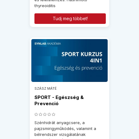
thyreoiditis
Tudj meg többet!
SZÁSZ MÁTÉ
SPORT - Egészség &
Prevenció
Szénhidrát anyagcsere, a
pajzsmirigyműködés, valamint a
bélrendszer vizsgálatának