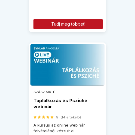
Tudj meg többet!
SZÁSZ MÁTÉ
Táplálkozás és Psziché -
webinár
5
(14 értékelő)
A kurzus az online webinár
felvételéből készült el.